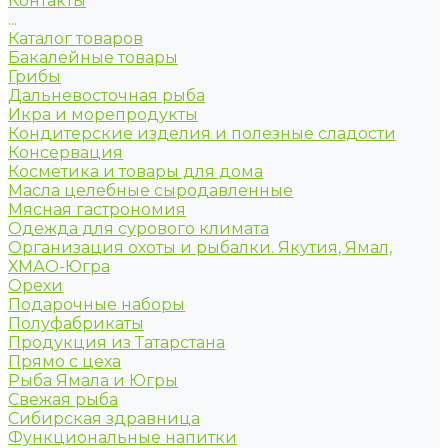
Контакты
...
Каталог товаров
Бакалейные товары
Грибы
Дальневосточная рыба
Икра и морепродукты
Кондитерские изделия и полезные сладости
Консервация
Косметика и товары для дома
Масла целебные сыродавленные
Мясная гастрономия
Одежда для сурового климата
Организация охоты и рыбалки. Якутия, Ямал,
ХМАО-Югра
Орехи
Подарочные наборы
Полуфабрикаты
Продукция из Татарстана
Прямо с цеха
Рыба Ямала и Югры
Свежая рыба
Сибирская здравница
Функциональные напитки