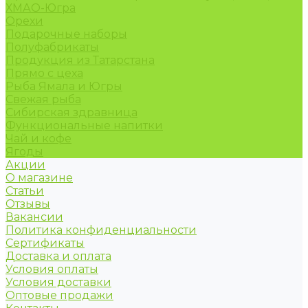
ХМАО-Югра
Орехи
Подарочные наборы
Полуфабрикаты
Продукция из Татарстана
Прямо с цеха
Рыба Ямала и Югры
Свежая рыба
Сибирская здравница
Функциональные напитки
Чай и кофе
Ягоды
Акции
О магазине
Статьи
Отзывы
Вакансии
Политика конфиденциальности
Сертификаты
Доставка и оплата
Условия оплаты
Условия доставки
Оптовые продажи