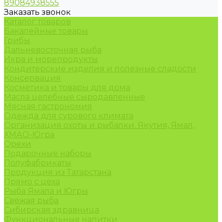
89084938555
Заказать звонок
Каталог товаров
Бакалейные товары
Грибы
Дальневосточная рыба
Икра и морепродукты
Кондитерские изделия и полезные сладости
Консервация
Косметика и товары для дома
Масла целебные сыродавленные
Мясная гастрономия
Одежда для сурового климата
Организация охоты и рыбалки. Якутия, Ямал,
ХМАО-Югра
Орехи
Подарочные наборы
Полуфабрикаты
Продукция из Татарстана
Прямо с цеха
Рыба Ямала и Югры
Свежая рыба
Сибирская здравница
Функциональные напитки