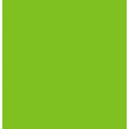
Масла целебные сыродавленные
Мясная гастрономия
Одежда для сурового климата
Организация охоты и рыбалки. Якутия, Ямал,
ХМАО-Югра
Орехи
Подарочные наборы
Полуфабрикаты
Продукция из Татарстана
Прямо с цеха
Рыба Ямала и Югры
Свежая рыба
Сибирская здравница
Функциональные напитки
Чай и кофе
Ягоды
Акции
О магазине
Статьи
Отзывы
Вакансии
Политика конфиденциальности
Сертификаты
Доставка и оплата