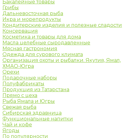
Бакалейные товары
Грибы
Дальневосточная рыба
Икра и морепродукты
Кондитерские изделия и полезные сладости
Консервация
Косметика и товары для дома
Масла целебные сыродавленные
Мясная гастрономия
Одежда для сурового климата
Организация охоты и рыбалки. Якутия, Ямал,
ХМАО-Югра
Орехи
Подарочные наборы
Полуфабрикаты
Продукция из Татарстана
Прямо с цеха
Рыба Ямала и Югры
Свежая рыба
Сибирская здравница
Функциональные напитки
Чай и кофе
Ягоды
По популярности