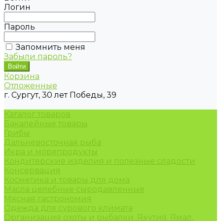
Логин
Пароль
Запомнить меня
Забыли пароль?
Корзина
Отложенные
г. Сургут, 30 лет Победы, 39
Каталог товаров
Бакалейные товары
Грибы
Дальневосточная рыба
Икра и морепродукты
Кондитерские изделия и полезные сладости
Консервация
Косметика и товары для дома
Масла целебные сыродавленные
Мясная гастрономия
Одежда для сурового климата
Организация охоты и рыбалки. Якутия, Ямал,