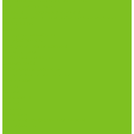
Масла целебные сыродавленные
Мясная гастрономия
Одежда для сурового климата
Организация охоты и рыбалки. Якутия, Ямал,
ХМАО-Югра
Орехи
Подарочные наборы
Полуфабрикаты
Продукция из Татарстана
Прямо с цеха
Рыба Ямала и Югры
Свежая рыба
Сибирская здравница
Функциональные напитки
Чай и кофе
Ягоды
Акции
О магазине
Статьи
Отзывы
Вакансии
Политика конфиденциальности
Сертификаты
Доставка и оплата