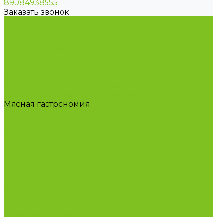
89084938555
Заказать звонок
Каталог товаров
Бакалейные товары
Грибы
Дальневосточная рыба
Икра и морепродукты
Кондитерские изделия и полезные сладости
Консервация
Косметика и товары для дома
Масла целебные сыродавленные
Мясная гастрономия
Одежда для сурового климата
Организация охоты и рыбалки. Якутия, Ямал,
ХМАО-Югра
Орехи
Подарочные наборы
Полуфабрикаты
Продукция из Татарстана
Прямо с цеха
Рыба Ямала и Югры
Свежая рыба
Сибирская здравница
Функциональные напитки