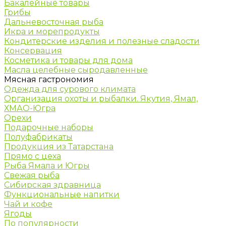
Бакалейные товары
Грибы
Дальневосточная рыба
Икра и морепродукты
Кондитерские изделия и полезные сладости
Консервация
Косметика и товары для дома
Масла целебные сыродавленные
Мясная гастрономия
Одежда для сурового климата
Организация охоты и рыбалки. Якутия, Ямал,
ХМАО-Югра
Орехи
Подарочные наборы
Полуфабрикаты
Продукция из Татарстана
Прямо с цеха
Рыба Ямала и Югры
Свежая рыба
Сибирская здравница
Функциональные напитки
Чай и кофе
Ягоды
По популярности