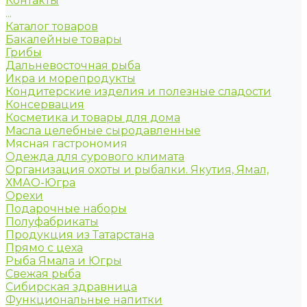
Контакты
...
Каталог товаров
Бакалейные товары
Грибы
Дальневосточная рыба
Икра и морепродукты
Кондитерские изделия и полезные сладости
Консервация
Косметика и товары для дома
Масла целебные сыродавленные
Мясная гастрономия
Одежда для сурового климата
Организация охоты и рыбалки. Якутия, Ямал,
ХМАО-Югра
Орехи
Подарочные наборы
Полуфабрикаты
Продукция из Татарстана
Прямо с цеха
Рыба Ямала и Югры
Свежая рыба
Сибирская здравница
Функциональные напитки