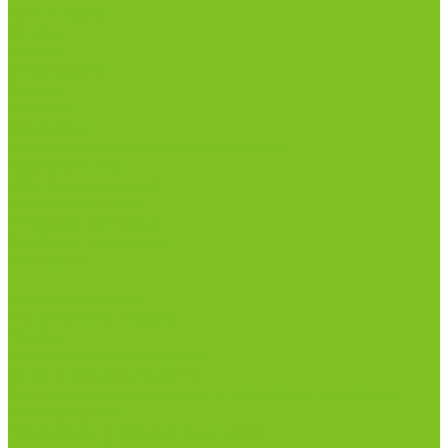
Чай и кофе
Ягоды
Акции
О магазине
Статьи
Отзывы
Вакансии
Политика конфиденциальности
Сертификаты
Доставка и оплата
Условия оплаты
Условия доставки
Оптовые продажи
Контакты
...
Каталог товаров
Бакалейные товары
Грибы
Дальневосточная рыба
Икра и морепродукты
Кондитерские изделия и полезные сладости
Консервация
Косметика и товары для дома