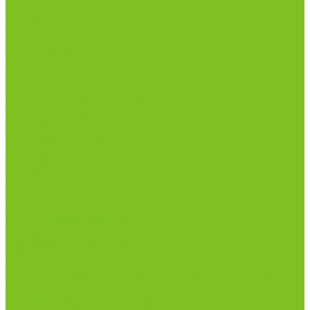
Чай и кофе
Ягоды
Акции
О магазине
Статьи
Отзывы
Вакансии
Политика конфиденциальности
Сертификаты
Доставка и оплата
Условия оплаты
Условия доставки
Оптовые продажи
Контакты
...
Каталог товаров
Бакалейные товары
Грибы
Дальневосточная рыба
Икра и морепродукты
Кондитерские изделия и полезные сладости
Консервация
Косметика и товары для дома