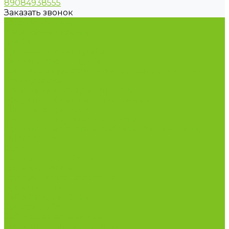
89084938555
Заказать звонок
Каталог товаров
Бакалейные товары
Грибы
Дальневосточная рыба
Икра и морепродукты
Кондитерские изделия и полезные сладости
Консервация
Косметика и товары для дома
Масла целебные сыродавленные
Мясная гастрономия
Одежда для сурового климата
Организация охоты и рыбалки. Якутия, Ямал,
ХМАО-Югра
Орехи
Подарочные наборы
Полуфабрикаты
Продукция из Татарстана
Прямо с цеха
Рыба Ямала и Югры
Свежая рыба
Сибирская здравница
Функциональные напитки