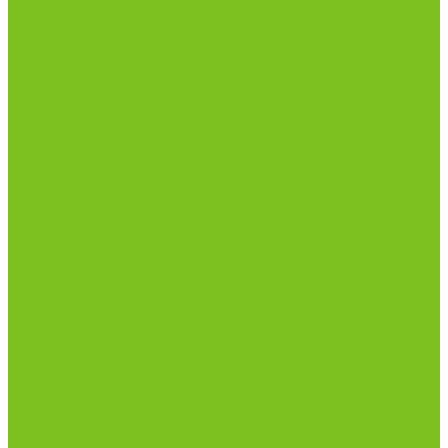
Масла целебные сыродавленные
Мясная гастрономия
Одежда для сурового климата
Организация охоты и рыбалки. Якутия, Ямал,
ХМАО-Югра
Орехи
Подарочные наборы
Полуфабрикаты
Продукция из Татарстана
Прямо с цеха
Рыба Ямала и Югры
Свежая рыба
Сибирская здравница
Функциональные напитки
Чай и кофе
Ягоды
Акции
О магазине
Статьи
Отзывы
Вакансии
Политика конфиденциальности
Сертификаты
Доставка и оплата