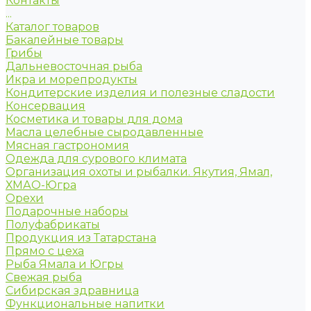
Контакты
...
Каталог товаров
Бакалейные товары
Грибы
Дальневосточная рыба
Икра и морепродукты
Кондитерские изделия и полезные сладости
Консервация
Косметика и товары для дома
Масла целебные сыродавленные
Мясная гастрономия
Одежда для сурового климата
Организация охоты и рыбалки. Якутия, Ямал,
ХМАО-Югра
Орехи
Подарочные наборы
Полуфабрикаты
Продукция из Татарстана
Прямо с цеха
Рыба Ямала и Югры
Свежая рыба
Сибирская здравница
Функциональные напитки