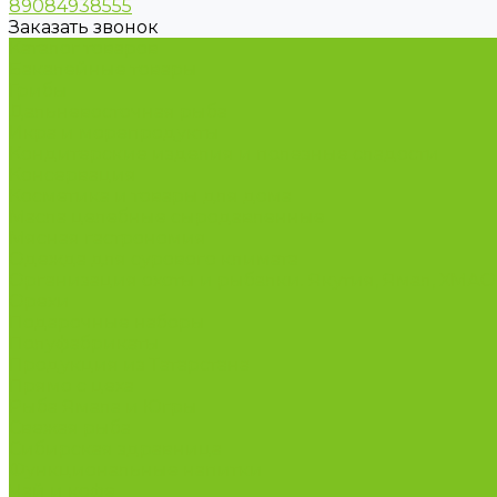
89084938555
Заказать звонок
Каталог товаров
Бакалейные товары
Грибы
Дальневосточная рыба
Икра и морепродукты
Кондитерские изделия и полезные сладости
Консервация
Косметика и товары для дома
Масла целебные сыродавленные
Мясная гастрономия
Одежда для сурового климата
Организация охоты и рыбалки. Якутия, Ямал, ХМА
Орехи
Подарочные наборы
Полуфабрикаты
Продукция из Татарстана
Прямо с цеха
Рыба Ямала и Югры
Свежая рыба
Сибирская здравница
Функциональные напитки
Чай и кофе