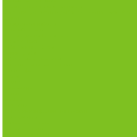
Мясная гастрономия
Одежда для сурового климата
Организация охоты и рыбалки. Якутия, Ямал, ХМА
Орехи
Подарочные наборы
Полуфабрикаты
Продукция из Татарстана
Прямо с цеха
Рыба Ямала и Югры
Свежая рыба
Сибирская здравница
Функциональные напитки
Чай и кофе
Ягоды
Акции
О магазине
Статьи
Отзывы
Вакансии
Политика конфиденциальности
Сертификаты
Доставка и оплата
Условия оплаты
Условия доставки