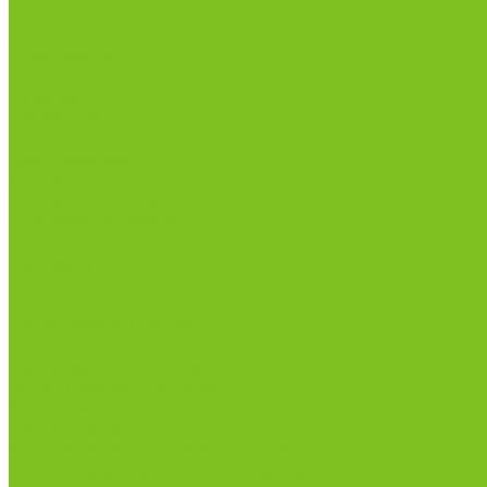
Ягоды
Акции
О магазине
Статьи
Отзывы
Вакансии
Политика конфиденциальности
Сертификаты
Доставка и оплата
Условия оплаты
Условия доставки
Оптовые продажи
Контакты
...
Каталог товаров
Бакалейные товары
Грибы
Дальневосточная рыба
Икра и морепродукты
Кондитерские изделия и полезные сладости
Консервация
Косметика и товары для дома
Масла целебные сыродавленные