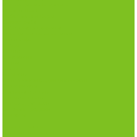
Продукция из Татарстана
Прямо с цеха
Рыба Ямала и Югры
Свежая рыба
Сибирская здравница
Функциональные напитки
Чай и кофе
Ягоды
Акции
О магазине
Статьи
Отзывы
Вакансии
Политика конфиденциальности
Сертификаты
Доставка и оплата
Условия оплаты
Условия доставки
Оптовые продажи
Контакты
...
Каталог товаров
Бакалейные товары