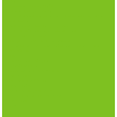
Грибы
Дальневосточная рыба
Икра и морепродукты
Кондитерские изделия и полезные сладости
Консервация
Косметика и товары для дома
Масла целебные сыродавленные
Мясная гастрономия
Одежда для сурового климата
Организация охоты и рыбалки. Якутия, Ямал,
ХМАО-Югра
Орехи
Подарочные наборы
Полуфабрикаты
Продукция из Татарстана
Прямо с цеха
Рыба Ямала и Югры
Свежая рыба
Сибирская здравница
Функциональные напитки
Чай и кофе
Ягоды
Акции
О магазине