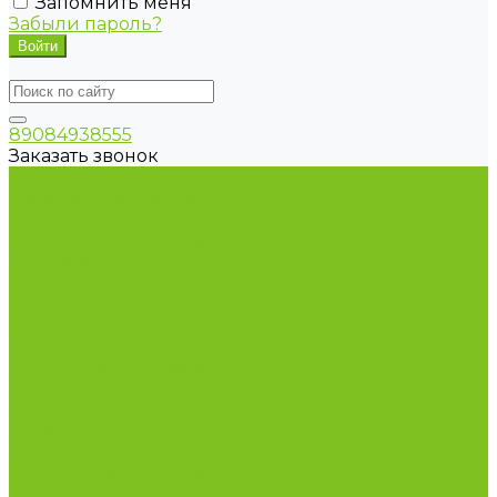
Запомнить меня
Забыли пароль?
89084938555
Заказать звонок
Каталог товаров
Бакалейные товары
Грибы
Дальневосточная рыба
Икра и морепродукты
Кондитерские изделия и полезные сладости
Консервация
Косметика и товары для дома
Масла целебные сыродавленные
Мясная гастрономия
Одежда для сурового климата
Организация охоты и рыбалки. Якутия, Ямал,
ХМАО-Югра
Орехи
Подарочные наборы
Полуфабрикаты