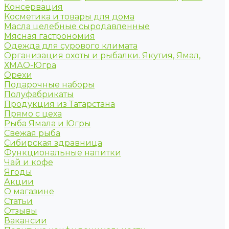
Консервация
Косметика и товары для дома
Масла целебные сыродавленные
Мясная гастрономия
Одежда для сурового климата
Организация охоты и рыбалки. Якутия, Ямал,
ХМАО-Югра
Орехи
Подарочные наборы
Полуфабрикаты
Продукция из Татарстана
Прямо с цеха
Рыба Ямала и Югры
Свежая рыба
Сибирская здравница
Функциональные напитки
Чай и кофе
Ягоды
Акции
О магазине
Статьи
Отзывы
Вакансии