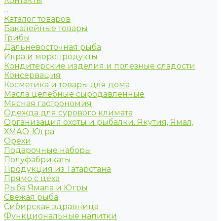
Контакты
...
Каталог товаров
Бакалейные товары
Грибы
Дальневосточная рыба
Икра и морепродукты
Кондитерские изделия и полезные сладости
Консервация
Косметика и товары для дома
Масла целебные сыродавленные
Мясная гастрономия
Одежда для сурового климата
Организация охоты и рыбалки. Якутия, Ямал,
ХМАО-Югра
Орехи
Подарочные наборы
Полуфабрикаты
Продукция из Татарстана
Прямо с цеха
Рыба Ямала и Югры
Свежая рыба
Сибирская здравница
Функциональные напитки