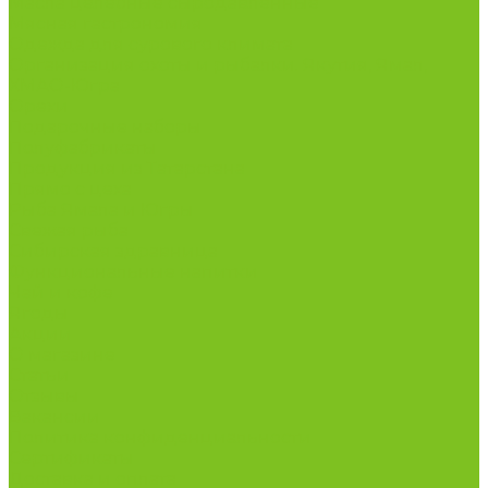
Масла целебные сыродавленные
Мясная гастрономия
Одежда для сурового климата
Организация охоты и рыбалки. Якутия, Ямал,
ХМАО-Югра
Орехи
Подарочные наборы
Полуфабрикаты
Продукция из Татарстана
Прямо с цеха
Рыба Ямала и Югры
Свежая рыба
Сибирская здравница
Функциональные напитки
Чай и кофе
Ягоды
Акции
О магазине
Статьи
Отзывы
Вакансии
Политика конфиденциальности
Сертификаты
Доставка и оплата