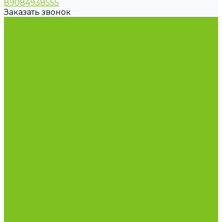
89084938555
Заказать звонок
Каталог товаров
Бакалейные товары
Грибы
Дальневосточная рыба
Икра и морепродукты
Кондитерские изделия и полезные сладости
Консервация
Косметика и товары для дома
Масла целебные сыродавленные
Мясная гастрономия
Одежда для сурового климата
Организация охоты и рыбалки. Якутия, Ямал,
ХМАО-Югра
Орехи
Подарочные наборы
Полуфабрикаты
Продукция из Татарстана
Прямо с цеха
Рыба Ямала и Югры
Свежая рыба
Сибирская здравница
Функциональные напитки