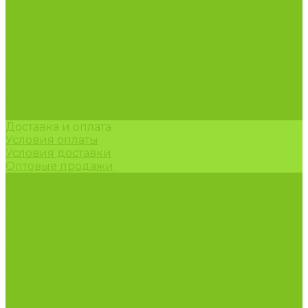
Чай и кофе
Ягоды
Акции
О магазине
Статьи
Отзывы
Вакансии
Политика конфиденциальности
Сертификаты
Доставка и оплата
Условия оплаты
Условия доставки
Оптовые продажи
Контакты
...
Каталог товаров
Бакалейные товары
Грибы
Дальневосточная рыба
Икра и морепродукты
Кондитерские изделия и полезные сладости
Консервация
Косметика и товары для дома