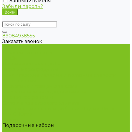
Запомнить меня
Забыли пароль?
89084938555
Заказать звонок
Каталог товаров
Бакалейные товары
Грибы
Дальневосточная рыба
Икра и морепродукты
Кондитерские изделия и полезные сладости
Консервация
Косметика и товары для дома
Масла целебные сыродавленные
Мясная гастрономия
Одежда для сурового климата
Организация охоты и рыбалки. Якутия, Ямал,
ХМАО-Югра
Орехи
Подарочные наборы
Полуфабрикаты