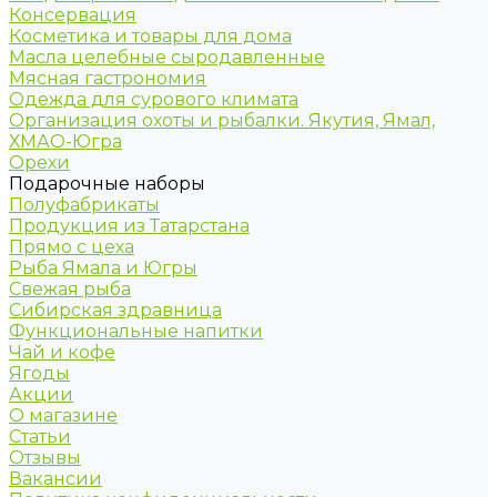
Консервация
Косметика и товары для дома
Масла целебные сыродавленные
Мясная гастрономия
Одежда для сурового климата
Организация охоты и рыбалки. Якутия, Ямал,
ХМАО-Югра
Орехи
Подарочные наборы
Полуфабрикаты
Продукция из Татарстана
Прямо с цеха
Рыба Ямала и Югры
Свежая рыба
Сибирская здравница
Функциональные напитки
Чай и кофе
Ягоды
Акции
О магазине
Статьи
Отзывы
Вакансии