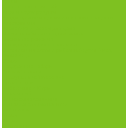
Грибы
Дальневосточная рыба
Икра и морепродукты
Кондитерские изделия и полезные сладости
Консервация
Косметика и товары для дома
Масла целебные сыродавленные
Мясная гастрономия
Одежда для сурового климата
Организация охоты и рыбалки. Якутия, Ямал,
ХМАО-Югра
Орехи
Подарочные наборы
Полуфабрикаты
Продукция из Татарстана
Прямо с цеха
Рыба Ямала и Югры
Свежая рыба
Сибирская здравница
Функциональные напитки
Чай и кофе
Ягоды
Акции
О магазине