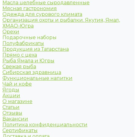
Масла целебные сыродавленные
Мясная гастрономия
Одежда для сурового климата
Организация охоты и рыбалки. Якутия, Ямал,
ХМАО-Югра
Орехи
Подарочные наборы
Полуфабрикаты
Продукция из Татарстана
Прямо с цеха
Рыба Ямала и Югры
Свежая рыба
Сибирская здравница
Функциональные напитки
Чай и кофе
Ягоды
Акции
О магазине
Статьи
Отзывы
Вакансии
Политика конфиденциальности
Сертификаты
Доставка и оплата