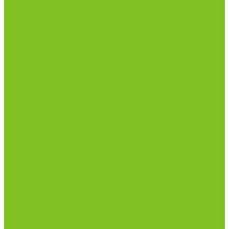
Продукция из Татарстана
Прямо с цеха
Рыба Ямала и Югры
Свежая рыба
Сибирская здравница
Функциональные напитки
Чай и кофе
Ягоды
Акции
О магазине
Статьи
Отзывы
Вакансии
Политика конфиденциальности
Сертификаты
Доставка и оплата
Условия оплаты
Условия доставки
Оптовые продажи
Контакты
...
Каталог товаров
Бакалейные товары