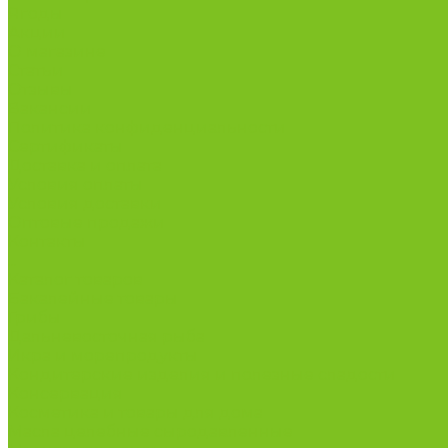
Ягоды
Акции
О магазине
Статьи
Отзывы
Вакансии
Политика конфиденциальности
Сертификаты
Доставка и оплата
Условия оплаты
Условия доставки
Оптовые продажи
Контакты
...
Каталог товаров
Бакалейные товары
Грибы
Дальневосточная рыба
Икра и морепродукты
Кондитерские изделия и полезные сладости
Консервация
Косметика и товары для дома
Масла целебные сыродавленные