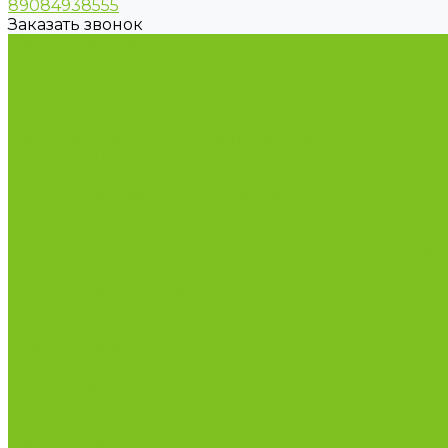
89084938555
Заказать звонок
Каталог товаров
Бакалейные товары
Грибы
Дальневосточная рыба
Икра и морепродукты
Кондитерские изделия и полезные сладости
Консервация
Косметика и товары для дома
Масла целебные сыродавленные
Мясная гастрономия
Одежда для сурового климата
Организация охоты и рыбалки. Якутия, Ямал, ХМА
Орехи
Подарочные наборы
Полуфабрикаты
Продукция из Татарстана
Прямо с цеха
Рыба Ямала и Югры
Свежая рыба
Сибирская здравница
Функциональные напитки
Чай и кофе