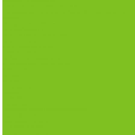
Мясная гастрономия
Одежда для сурового климата
Организация охоты и рыбалки. Якутия, Ямал, ХМА
Орехи
Подарочные наборы
Полуфабрикаты
Продукция из Татарстана
Прямо с цеха
Рыба Ямала и Югры
Свежая рыба
Сибирская здравница
Функциональные напитки
Чай и кофе
Ягоды
Акции
О магазине
Статьи
Отзывы
Вакансии
Политика конфиденциальности
Сертификаты
Доставка и оплата
Условия оплаты
Условия доставки