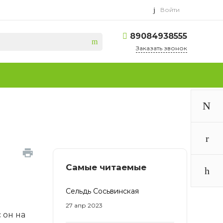
Войти
89084938555
Заказать звонок
Самые читаемые
Сельдь Сосьвинская
27 апр 2023
 он на