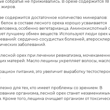
ые собратья не приживались. В орехе содержится 18
 жиров.
аве содержится достаточное количество минералов:
, белок в составе лесного ореха хорошо усваивается
еловека, особенно вегетарианца. Аминокислотный с
ует лучшему обмен веществ. Используют люди орех 
ваний: сердечно-сосудистых болезней, атеросклер
ических заболеваний.
лесной орех при лечении ревматизма, мочекаменн
их матерей. Масло лещины укрепляет волосы, масло
ацион питания, это увеличит выработку тестостерон
.
зно для тех, кто имеет проблемы со зрением. В
рование организма, лесной орех станет незаменимы
 Кроме того, лещина очищает организм от токсичес