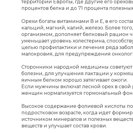
территории Европы, где другие его орехов
процентов белка и до 71 процента полезных
Орехи богаты витаминами В и Е, в его сост
кальций, магний, калий, железо. Более того
организмом, дополняет белковый рацион ч
уменьшает уровень холестерина, способств
целью профилактики и лечения ряда заболе
малокровия, для предупреждения онколог
Сторонники народной медицины советуют 
болезни, для улучшения лактации у кормящ
яичным белком хорошо затягивает ожоги.
Если мужчины включат лесной орех в свой р
женщин нормализуется гормональный фон
Высокое содержание фолиевой кислоты поле
подростковом возрасте, когда идет форми
источником минералов и полезных веществ.
веществ и улучшает состав крови.