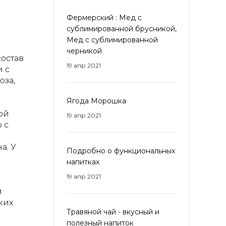
Фермерский : Мед с
сублимированной брусникой,
Мед с сублимированной
черникой
остав
19 апр 2021
и с
оза,
Ягода Морошка
ой
19 апр 2021
 с
а. У
Подробно о функциональных
напитках
19 апр 2021
м
ких
Травяной чай - вкусный и
полезный напиток