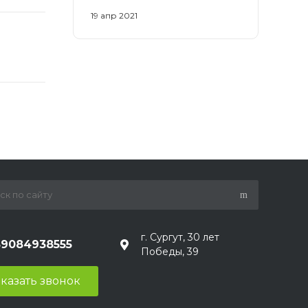
19 апр 2021
г. Сургут, 30 лет
89084938555
Победы, 39
казать звонок