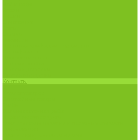
Чай и кофе
Ягоды
Акции
О магазине
Статьи
Отзывы
Вакансии
Политика конфиденциальности
Сертификаты
Доставка и оплата
Условия оплаты
Условия доставки
Оптовые продажи
Контакты
...
Каталог товаров
Бакалейные товары
Грибы
Дальневосточная рыба
Икра и морепродукты
Кондитерские изделия и полезные сладости
Консервация
Косметика и товары для дома