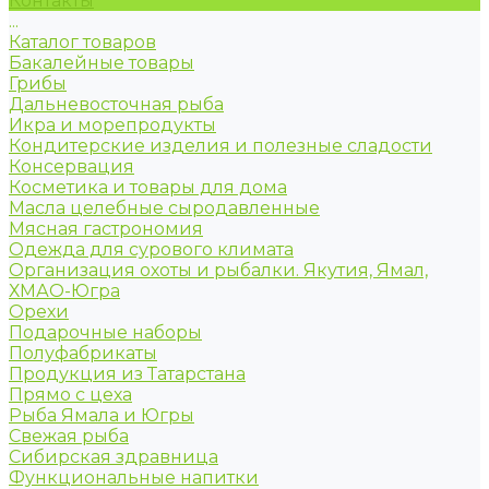
Контакты
...
Каталог товаров
Бакалейные товары
Грибы
Дальневосточная рыба
Икра и морепродукты
Кондитерские изделия и полезные сладости
Консервация
Косметика и товары для дома
Масла целебные сыродавленные
Мясная гастрономия
Одежда для сурового климата
Организация охоты и рыбалки. Якутия, Ямал,
ХМАО-Югра
Орехи
Подарочные наборы
Полуфабрикаты
Продукция из Татарстана
Прямо с цеха
Рыба Ямала и Югры
Свежая рыба
Сибирская здравница
Функциональные напитки