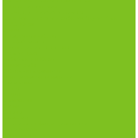
Масла целебные сыродавленные
Мясная гастрономия
Одежда для сурового климата
Организация охоты и рыбалки. Якутия, Ямал,
ХМАО-Югра
Орехи
Подарочные наборы
Полуфабрикаты
Продукция из Татарстана
Прямо с цеха
Рыба Ямала и Югры
Свежая рыба
Сибирская здравница
Функциональные напитки
Чай и кофе
Ягоды
Акции
О магазине
Статьи
Отзывы
Вакансии
Политика конфиденциальности
Сертификаты
Доставка и оплата