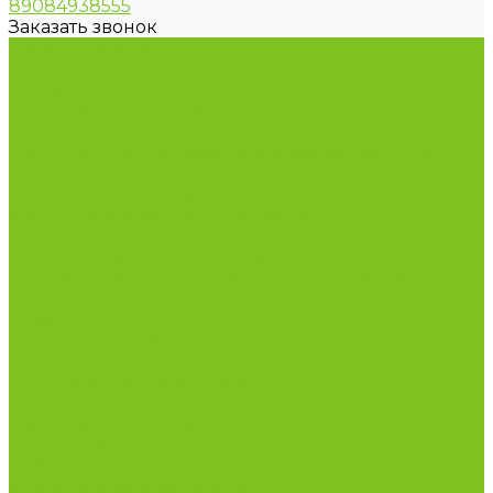
89084938555
Заказать звонок
Каталог товаров
Бакалейные товары
Грибы
Дальневосточная рыба
Икра и морепродукты
Кондитерские изделия и полезные сладости
Консервация
Косметика и товары для дома
Масла целебные сыродавленные
Мясная гастрономия
Одежда для сурового климата
Организация охоты и рыбалки. Якутия, Ямал,
ХМАО-Югра
Орехи
Подарочные наборы
Полуфабрикаты
Продукция из Татарстана
Прямо с цеха
Рыба Ямала и Югры
Свежая рыба
Сибирская здравница
Функциональные напитки