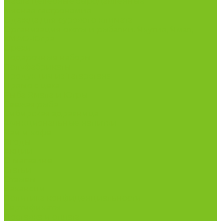
Масла целебные сыродавленные
Мясная гастрономия
Одежда для сурового климата
Организация охоты и рыбалки. Якутия, Ямал,
ХМАО-Югра
Орехи
Подарочные наборы
Полуфабрикаты
Продукция из Татарстана
Прямо с цеха
Рыба Ямала и Югры
Свежая рыба
Сибирская здравница
Функциональные напитки
Чай и кофе
Ягоды
Акции
О магазине
Статьи
Отзывы
Вакансии
Политика конфиденциальности
Сертификаты
Доставка и оплата