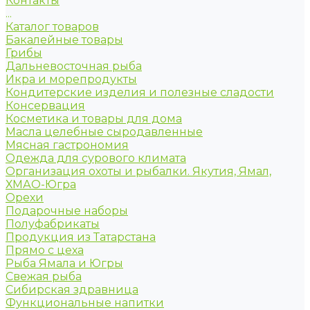
Контакты
...
Каталог товаров
Бакалейные товары
Грибы
Дальневосточная рыба
Икра и морепродукты
Кондитерские изделия и полезные сладости
Консервация
Косметика и товары для дома
Масла целебные сыродавленные
Мясная гастрономия
Одежда для сурового климата
Организация охоты и рыбалки. Якутия, Ямал,
ХМАО-Югра
Орехи
Подарочные наборы
Полуфабрикаты
Продукция из Татарстана
Прямо с цеха
Рыба Ямала и Югры
Свежая рыба
Сибирская здравница
Функциональные напитки