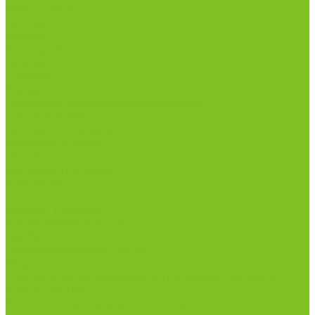
Чай и кофе
Ягоды
Акции
О магазине
Статьи
Отзывы
Вакансии
Политика конфиденциальности
Сертификаты
Доставка и оплата
Условия оплаты
Условия доставки
Оптовые продажи
Контакты
...
Каталог товаров
Бакалейные товары
Грибы
Дальневосточная рыба
Икра и морепродукты
Кондитерские изделия и полезные сладости
Консервация
Косметика и товары для дома