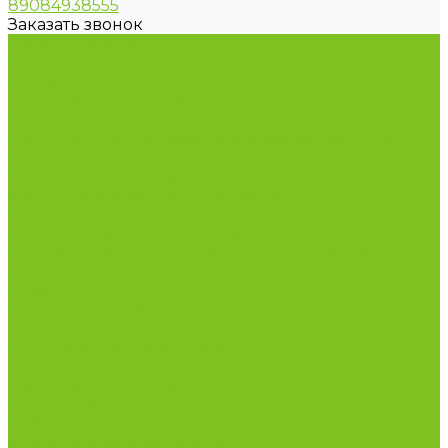
89084938555
Заказать звонок
Каталог товаров
Бакалейные товары
Грибы
Дальневосточная рыба
Икра и морепродукты
Кондитерские изделия и полезные сладости
Консервация
Косметика и товары для дома
Масла целебные сыродавленные
Мясная гастрономия
Одежда для сурового климата
Организация охоты и рыбалки. Якутия, Ямал,
ХМАО-Югра
Орехи
Подарочные наборы
Полуфабрикаты
Продукция из Татарстана
Прямо с цеха
Рыба Ямала и Югры
Свежая рыба
Сибирская здравница
Функциональные напитки