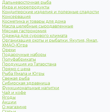
Дальневосточная рыба
Икра и морепродукты
Кондитерские изделия и полезные сладости
Консервация
Косметика и товары для дома
Масла целебные сыродавленные
Мясная гастрономия
Одежда для сурового климата
Организация охоты и рыбалки. Якутия, Ямал,
ХМАО-Югра
Орехи
Подарочные наборы
Полуфабрикаты
Продукция из Татарстана
Прямо с цеха
Рыба Ямала и Югры
Свежая рыба
Сибирская здравница
Функциональные напитки
Чай и кофе
Ягоды
Акции
О магазине
Статьи