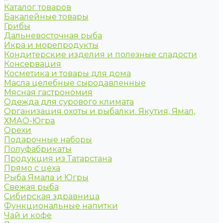
Каталог товаров
Бакалейные товары
Грибы
Дальневосточная рыба
Икра и морепродукты
Кондитерские изделия и полезные сладости
Консервация
Косметика и товары для дома
Масла целебные сыродавленные
Мясная гастрономия
Одежда для сурового климата
Организация охоты и рыбалки. Якутия, Ямал,
ХМАО-Югра
Орехи
Подарочные наборы
Полуфабрикаты
Продукция из Татарстана
Прямо с цеха
Рыба Ямала и Югры
Свежая рыба
Сибирская здравница
Функциональные напитки
Чай и кофе