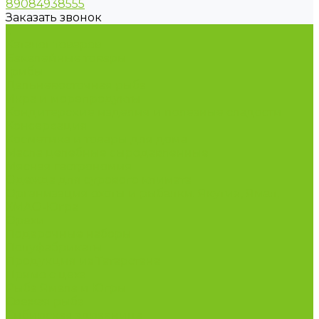
89084938555
Заказать звонок
...
Каталог товаров
Бакалейные товары
Грибы
Дальневосточная рыба
Икра и морепродукты
Кондитерские изделия и полезные сладости
Консервация
Косметика и товары для дома
Масла целебные сыродавленные
Мясная гастрономия
Одежда для сурового климата
Организация охоты и рыбалки. Якутия, Ямал,
ХМАО-Югра
Орехи
Подарочные наборы
Полуфабрикаты
Продукция из Татарстана
Прямо с цеха
Рыба Ямала и Югры
Свежая рыба
Сибирская здравница