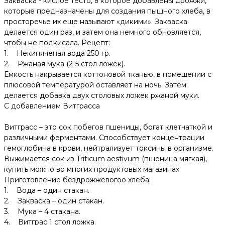
Закваска - кислое тесто, в которое добавлены дрожжи,
которые предназначены для создания пышного хлеба, в
просторечье их еще называют «дикими». Закваска
делается один раз, и затем она немного обновляется,
чтобы не подкисала. Рецепт:
1. Некипяченая вода 250 гр.
2. Ржаная мука (2-5 стол ложек).
Емкость накрывается коттоновой тканью, в помещении с
плюсовой температурой оставляет на ночь. Затем
делается добавка двух столовых ложек ржаной муки.
С добавлением Витграсса
Витграсс – это сок побегов пшеницы, богат клетчаткой и
различными ферментами. Способствует концентрации
гемоглобина в крови, нейтрализует токсины в организме.
Выжимается сок из Triticum aestivum (пшеница мягкая),
купить можно во многих продуктовых магазинах.
Приготовление бездрожжевогоо хлеба:
1. Вода – один стакан.
2. Закваска – один стакан.
3. Мука – 4 стакана.
4. Витграс 1 стол ложка.