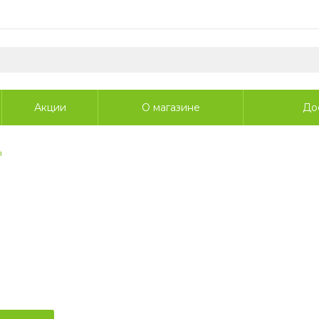
Акции
О магазине
До
я